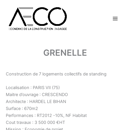
Aller
Main
au
contenu
Menu
GRENELLE
Construction de 7 logements collectifs de standing
Localisation : PARIS VII (75)
Maitre d’ouvrage : CRESCENDO
Architecte : HARDEL LE BIHAN
Surface : 670m2
Performances : RT2012 -10%, NF Habitat
Cout travaux : 3 500 000 €HT
Mission : Economie de projet