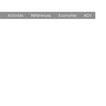
s
Activités
Références
Economie
ACV