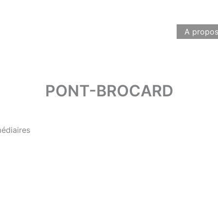
A propo
PONT-BROCARD
médiaires